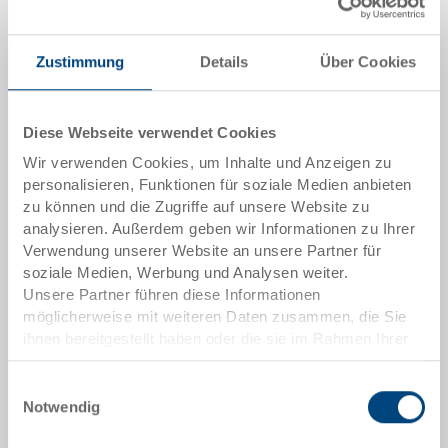
Zustimmung
Details
Über Cookies
Angebot anfordern
Diese Webseite verwendet Cookies
Technische Daten
Wir verwenden Cookies, um Inhalte und Anzeigen zu
personalisieren, Funktionen für soziale Medien anbieten
zu können und die Zugriffe auf unsere Website zu
Deckel D-32 für den C-KLT in der Größe 300 x 200
analysieren. Außerdem geben wir Informationen zu Ihrer
mm.
Verwendung unserer Website an unsere Partner für
soziale Medien, Werbung und Analysen weiter.
Unsere Partner führen diese Informationen
Sonderanfertigungen - Unser Spezialgebiet
möglicherweise mit weiteren Daten zusammen, die Sie
ihnen bereitgestellt haben oder die sie im Rahmen Ihrer
Nutzung der Dienste gesammelt haben.
Sicherheit & Bestellung
Einwilligungsauswahl
Notwendig