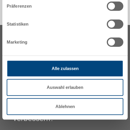
Präferenzen
Statistiken
Marketing
Alle zulassen
Auswahl erlauben
Sind Sie bereit, Ihre Lager- und
Ablehnen
Logistikeffizienz zu
verbessern?