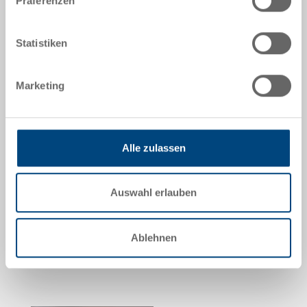
Präferenzen
Maße
600 x 400 x 220 mm
Statistiken
Farbe
Bestell Nr.
Marketing
54-6040-220 R.7010.R102
Bestellmenge
ab 1 Stück
Lieferzeit
Alle zulassen
Sofort lieferbar
Preis
ab EUR 11,80
Auswahl erlauben
zum Produkt
Ablehnen