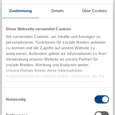
ab 1 Stück
Lieferzeit
Zustimmung
Details
Über Cookies
Sofort lieferbar
Preis
ab EUR 2,09
Diese Webseite verwendet Cookies
Wir verwenden Cookies, um Inhalte und Anzeigen zu
zum Produkt
personalisieren, Funktionen für soziale Medien anbieten
zu können und die Zugriffe auf unsere Website zu
analysieren. Außerdem geben wir Informationen zu Ihrer
Verwendung unserer Website an unsere Partner für
soziale Medien, Werbung und Analysen weiter.
Unsere Partner führen diese Informationen
möglicherweise mit weiteren Daten zusammen, die Sie
ihnen bereitgestellt haben oder die sie im Rahmen Ihrer
Nutzung der Dienste gesammelt haben.
Einwilligungsauswahl
Notwendig
EUROWAVE 600x400x220
Nachhaltiger Behälter in grau mit 4 Griffen
600x400x220 mm