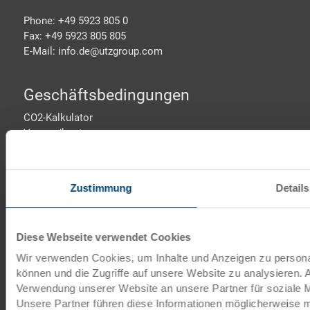
Phone: +49 5923 805 0
Fax: +49 5923 805 805
E-Mail: info.de@
utzgroup.com
Geschäftsbedingungen
CO2-Kalkulator
Versandkosten
Impressum
Informationssicherheit
AGB
Zustimmung
Details
Datenschutz
Cookie-Einstellungen
Unternehmenspolitik
Diese Webseite verwendet Cookies
Informationssicherheit
Kontakt
Wir verwenden Cookies, um Inhalte und Anzeigen zu personal
Karriere
können und die Zugriffe auf unsere Website zu analysieren.
Verhaltenskodex
Verwendung unserer Website an unsere Partner für soziale 
Unsere Partner führen diese Informationen möglicherweise 
Utz Group