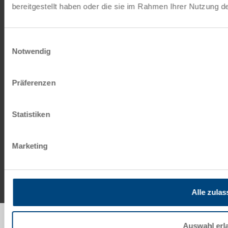
bereitgestellt haben oder die sie im Rahmen Ihrer Nutzung 
Zertifikate
Einwilligungsauswahl
Notwendig
Präferenzen
Statistiken
Marketing
ISO-Zertifikate
©
2026
Georg Utz Holding AG
Alle zulas
H1
Auswahl erl