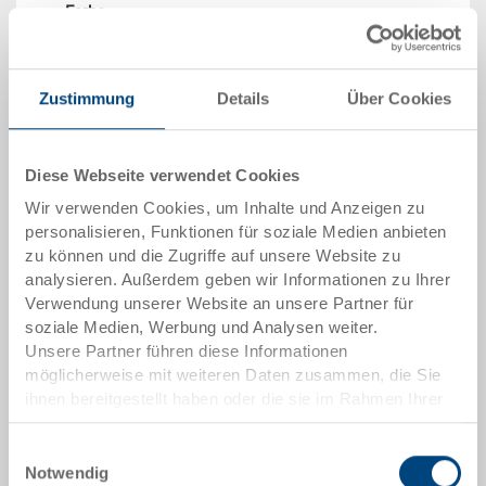
Farbe
Bestell Nr.
3-6426D-1.7000.1210
Zustimmung
Details
Über Cookies
Bestellmenge
ab 1 Stück
Lieferzeit
Diese Webseite verwendet Cookies
Sofort lieferbar
Preis
Wir verwenden Cookies, um Inhalte und Anzeigen zu
ab EUR 15,00
personalisieren, Funktionen für soziale Medien anbieten
zu können und die Zugriffe auf unsere Website zu
zum Produkt
analysieren. Außerdem geben wir Informationen zu Ihrer
Verwendung unserer Website an unsere Partner für
soziale Medien, Werbung und Analysen weiter.
Unsere Partner führen diese Informationen
möglicherweise mit weiteren Daten zusammen, die Sie
ihnen bereitgestellt haben oder die sie im Rahmen Ihrer
Nutzung der Dienste gesammelt haben.
Einwilligungsauswahl
Notwendig