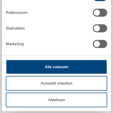
Präferenzen
RAKO Behälter 600x400x325
geschlossener Eurobehälter mit 2 Griffen
600x400x325 mm
Statistiken
Maße
600 x 400 x 325 mm
Marketing
Farbe
Bestell Nr.
3-202D-0.7000.1210
Alle zulassen
Bestellmenge
ab 1 Stück
Lieferzeit
Auswahl erlauben
Sofort lieferbar
Preis
ab EUR 14,87
Ablehnen
zum Produkt