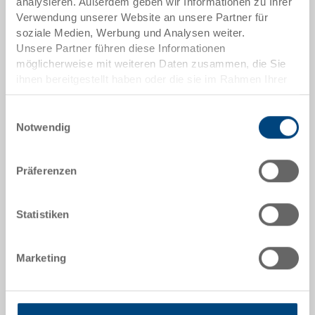
analysieren. Außerdem geben wir Informationen zu Ihrer
Bereichen der Industrie und im Handwerk wieder.
Verwendung unserer Website an unsere Partner für
Insbesondere die Möglichkeit der manuellen
soziale Medien, Werbung und Analysen weiter.
Beförderung ist aufgrund der 2 Grifflöcher ein
Unsere Partner führen diese Informationen
besonderes Merkmal dieses Kunststoffbehälters.
möglicherweise mit weiteren Daten zusammen, die Sie
Dieser Eurobehälter mit den Abmessungen 600 x 400
ihnen bereitgestellt haben oder die sie im Rahmen Ihrer
x 120 mm in grau verfügt über geschlossene
Nutzung der Dienste gesammelt haben.
Seitenwände.
Einwilligungsauswahl
Notwendig
Optionales Zubehör
Präferenzen
Sonderanfertigungen - Unser Spezialgebiet
Statistiken
Sicherheit & Bestellung
Marketing