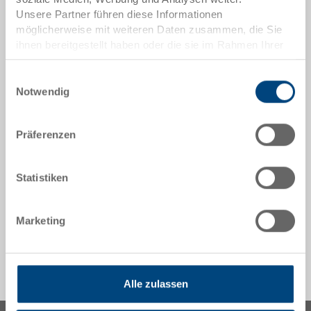
höhere Stabilität. Desweiteren lassen sich diese
Unsere Partner führen diese Informationen
Ladungsträger stabil aufeinander stapeln. Die Größe
möglicherweise mit weiteren Daten zusammen, die Sie
vom C-KLT beträgt 600 x 400 x 147 mm.
ihnen bereitgestellt haben oder die sie im Rahmen Ihrer
Nutzung der Dienste gesammelt haben.
Einwilligungsauswahl
Optionales Zubehör
Notwendig
Präferenzen
Sonderanfertigungen - Unser Spezialgebiet
Statistiken
Sicherheit & Bestellung
Marketing
Alle zulassen