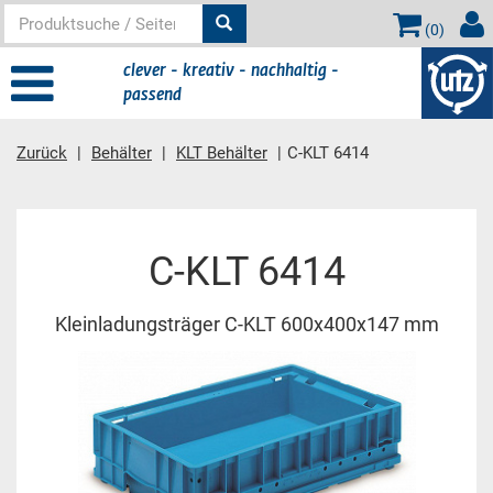
(
0
)
clever - kreativ - nachhaltig -
passend
Zurück
Behälter
KLT Behälter
C-KLT 6414
Hauptinhalt
C-KLT 6414
Kleinladungsträger C-KLT 600x400x147 mm