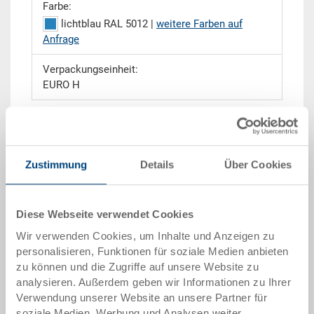
Farbe:
lichtblau RAL 5012 |
weitere Farben auf
Anfrage
Verpackungseinheit:
EURO H
Angebot anfordern
Zustimmung
Details
Über Cookies
Technische Daten
Diese Webseite verwendet Cookies
Wir verwenden Cookies, um Inhalte und Anzeigen zu
Der Kleinladungsträger C-KLT mit komplettem
personalisieren, Funktionen für soziale Medien anbieten
Verbundboden kommt hauptsächlich in der
zu können und die Zugriffe auf unsere Website zu
Automobilindustrie zum Einsatz. Dieser
analysieren. Außerdem geben wir Informationen zu Ihrer
Kunststoffbehälter mit doppelten Wänden verfügt
Verwendung unserer Website an unsere Partner für
aufgrund von zusätzlichen Verstrebungen über eine
soziale Medien, Werbung und Analysen weiter.