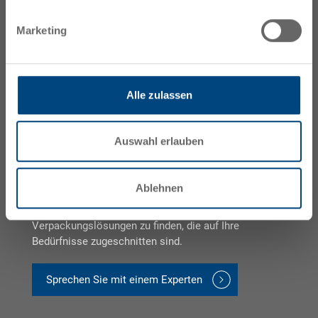
Marketing
Sind Sie bereit, Ihre Lager- und
Alle zulassen
Logistikeffizienz zu
verbessern?
Auswahl erlauben
Setzen Sie sich mit unserem Team in Verbindung, um
Ablehnen
Ihr Projekt zu besprechen, oder fordern Sie eine
kostenlose Beratung an, um maßgeschneiderte
Verpackungslösungen zu finden, die auf Ihre
Bedürfnisse zugeschnitten sind.
Sprechen Sie mit einem Experten