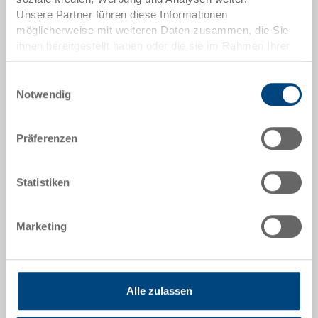
Unsere Partner führen diese Informationen
möglicherweise mit weiteren Daten zusammen, die Sie
ihnen bereitgestellt haben oder die sie im Rahmen Ihrer
Nutzung der Dienste gesammelt haben.
Einwilligungsauswahl
Klarsichtdeckel Silafix Gr. 5
Notwendig
Klarsichtdeckel SILAFIX Gr. 5
Maße
170 x 102 mm
Präferenzen
Farbe
-
Statistiken
Bestell Nr.
3-374.0000.2113
Bestellmenge
Marketing
ab 1 Stück
Lieferzeit
Sofort lieferbar
Preis
Alle zulassen
ab EUR 2,36