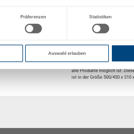
Technische Daten
Präferenzen
Statistiken
Gewicht
Material
Dieser Sichtlagerkasten SILAFIX 
Auswahl erlauben
Lagerung verschiedener Produkt
übersichtlichen Ordnung in Ihre
alle Produkte möglich ist. Dies
ist in der Größe 500/450 x 310 