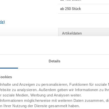
ab 250 Stück
ele)
Artikeldaten
Bestellnummer
Außenmaße:
ng
Details
Größe:
wert
Farbe:
PayPal
Cookies
uktion
nhalte und Anzeigen zu personalisieren, Funktionen für soziale
Verpackungseinheit:
Website zu analysieren. Außerdem geben wir Informationen zu I
ür soziale Medien, Werbung und Analysen weiter.
Informationen möglicherweise mit weiteren Daten zusammen, die 
Angebot anfordern
n Ihrer Nutzung der Dienste gesammelt haben.