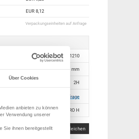
EUR 8,12
Verpackungseinheiten auf Anfrage
3-361.7000.1210
500 x 310 x 145 mm
Über Cookies
2H
silbergrau |
weitere Farben auf Anfrage
 Medien anbieten zu können
EURO H
hrer Verwendung unserer
Sie ihnen bereitgestellt
Produkt vergleichen