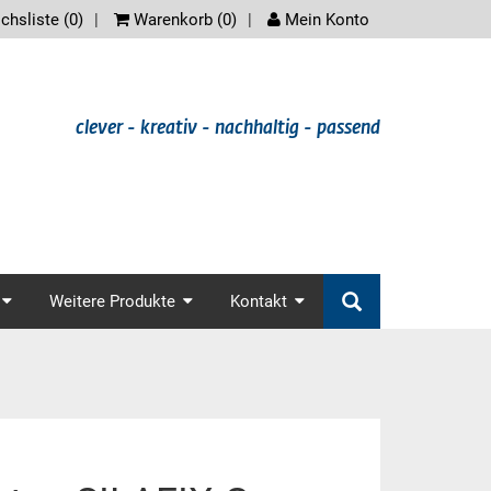
scree
chsliste (
0
)
Warenkorb (
0
)
Mein Konto
clever - kreativ - nachhaltig - passend
er.main_nav
Weitere Produkte
Kontakt