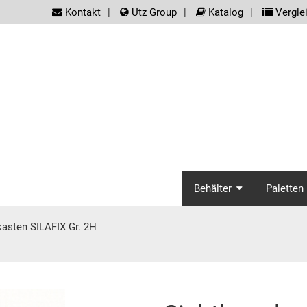
screenreader.meta_nav
Kontakt
Utz Group
Katalog
Verglei
screenread
Behälter
Paletten
kasten SILAFIX Gr. 2H