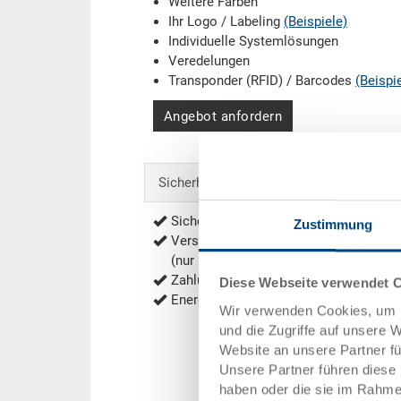
Weitere Farben
Ihr Logo / Labeling
(Beispiele)
Individuelle Systemlösungen
Veredelungen
Transponder (RFID) / Barcodes
(Beispi
Angebot anfordern
Sicherheit & Bestellung
Sichere Bestellung mit Verschlüsselu
Zustimmung
Versandkostenfrei ab 500,00 € Bestell
(nur bei Käufen im Onlineshop)
Zahlung per Vorkasse, Rechnung und 
Diese Webseite verwendet 
Energieeffiziente und nachhaltige Prod
Wir verwenden Cookies, um I
und die Zugriffe auf unsere 
Website an unsere Partner f
Unsere Partner führen diese 
haben oder die sie im Rahme