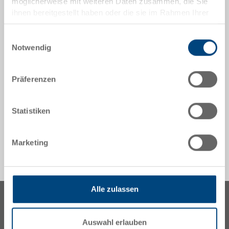
möglicherweise mit weiteren Daten zusammen, die Sie
Auf diesem tragfähigen Transportroller lassen sich
ihnen bereitgestellt haben oder die sie im Rahmen Ihrer
schnell und bequem auch schwere Lasten manuell
Nutzung der Dienste gesammelt haben.
befördern.
Einwilligungsauswahl
Notwendig
Sonderanfertigungen - Unser Spezialgebiet
Präferenzen
Sicherheit & Bestellung
Statistiken
Marketing
Alle zulassen
Auswahl erlauben