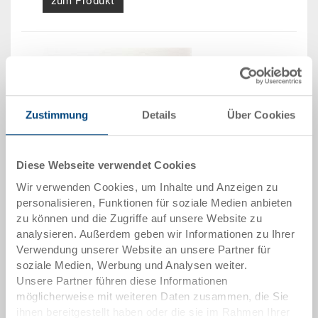
zum Produkt
Zustimmung
Details
Über Cookies
Europalette H1 1200x800x160 mm
H1 Kunststoffpalette 1200x800x160
Diese Webseite verwendet Cookies
Maße
Wir verwenden Cookies, um Inhalte und Anzeigen zu
1200 x 800 x 160 mm
personalisieren, Funktionen für soziale Medien anbieten
Farbe
zu können und die Zugriffe auf unsere Website zu
analysieren. Außerdem geben wir Informationen zu Ihrer
Bestell Nr.
Verwendung unserer Website an unsere Partner für
33-1208H-01-002-V
soziale Medien, Werbung und Analysen weiter.
Bestellmenge
Unsere Partner führen diese Informationen
ab 1 Stück
möglicherweise mit weiteren Daten zusammen, die Sie
Lieferzeit
ihnen bereitgestellt haben oder die sie im Rahmen Ihrer