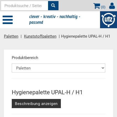
(
0
)
clever - kreativ - nachhaltig -
passend
Paletten
Kunststoffpaletten
Hygienepalette UPAL-H / H1
Hauptinhalt
Produktbereich
Hygienepalette UPAL-H / H1
Beschreibung anzeigen