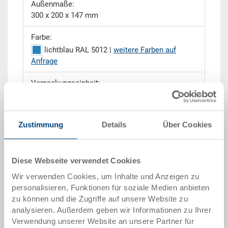
Außenmaße:
300 x 200 x 147 mm
Farbe:
lichtblau RAL 5012 |
weitere Farben auf
Anfrage
Verpackungseinheit:
EURO H
Zustimmung
Details
Über Cookies
Angebot anfordern
Diese Webseite verwendet Cookies
Wir verwenden Cookies, um Inhalte und Anzeigen zu
Technische Daten
personalisieren, Funktionen für soziale Medien anbieten
zu können und die Zugriffe auf unsere Website zu
Der Kleinladungsträger C-KLT ist ein Behälter aus
analysieren. Außerdem geben wir Informationen zu Ihrer
Kunststoff welcher häufig in der Automobilbranche
Verwendung unserer Website an unsere Partner für