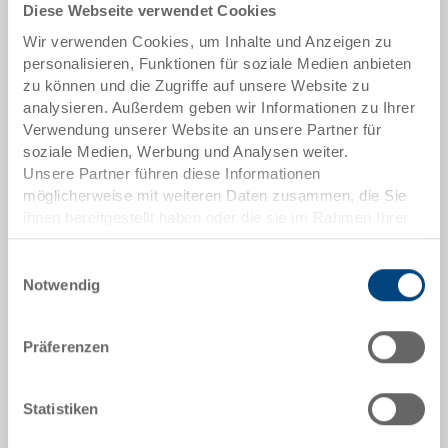
Diese Webseite verwendet Cookies
Wir verwenden Cookies, um Inhalte und Anzeigen zu
personalisieren, Funktionen für soziale Medien anbieten
zu können und die Zugriffe auf unsere Website zu
analysieren. Außerdem geben wir Informationen zu Ihrer
Verwendung unserer Website an unsere Partner für
soziale Medien, Werbung und Analysen weiter.
Unsere Partner führen diese Informationen
Transportroller 800x600
möglicherweise mit weiteren Daten zusammen, die Sie
Transportroller mit 2 Lenkrollen und 2 Bockrollen
ihnen bereitgestellt haben oder die sie im Rahmen Ihrer
800 x 600 x 200 mm
Nutzung der Dienste gesammelt haben.
Maße
Einwilligungsauswahl
Notwendig
800 x 600 x 200 mm
Farbe
Präferenzen
Bestell Nr.
80-184-185.9050
Bestellmenge
Statistiken
ab 1 Stück
Lieferzeit